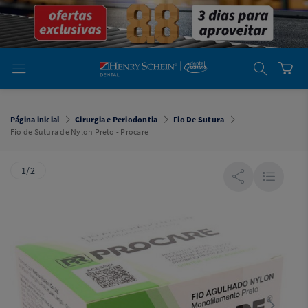
em
Dental
Cremer -
Henry Schein
Laboratório
Laboratório
Ajuda
Você está
em
Dental
Página inicial
Cirurgia e Periodontia
Fio De Sutura
Cremer -
Fio de Sutura de Nylon Preto - Procare
Henry Schein
Equipamentos
1/2
Equipamentos
Você está
em
Dental
Cremer
Simples
Dental
Software
Odontológico