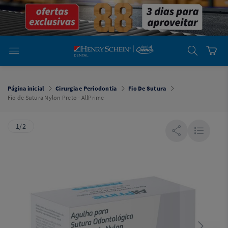
em
Dental
Cremer -
Henry Schein
Laboratório
Laboratório
Ajuda
Você está
em
Dental
Página inicial
Cirurgia e Periodontia
Fio De Sutura
Cremer -
Fio de Sutura Nylon Preto - AllPrime
Henry Schein
Equipamentos
1/2
Equipamentos
Você está
em
Dental
Cremer
Simples
Dental
Software
Odontológico