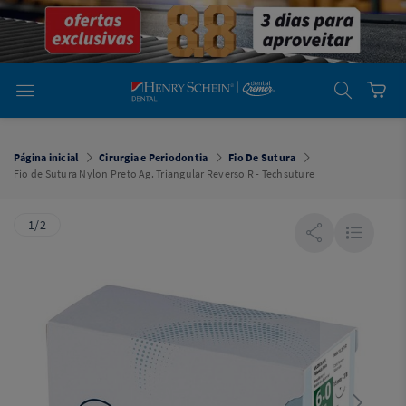
em
Dental
Cremer -
Henry Schein
Laboratório
Laboratório
Ajuda
Você está
em
Dental
Página inicial
Cirurgia e Periodontia
Fio De Sutura
Cremer -
Fio de Sutura Nylon Preto Ag. Triangular Reverso R - Techsuture
Henry Schein
Equipamentos
1/2
Equipamentos
Você está
em
Dental
Cremer
Simples
Dental
Software
Odontológico