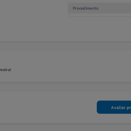
Procedimento
meira!
Avaliar p