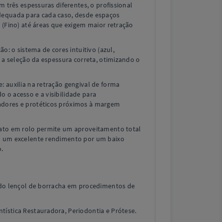
om três espessuras diferentes, o profissional
dequada para cada caso, desde espaços
s (Fino) até áreas que exigem maior retração
ção: o sistema de cores intuitivo (azul,
a a seleção da espessura correta, otimizando o
: auxilia na retração gengival de forma
 o acesso e a visibilidade para
adores e protéticos próximos à margem
mato em rolo permite um aproveitamento total
o um excelente rendimento por um baixo
.
o do lençol de borracha em procedimentos de
ística Restauradora, Periodontia e Prótese.