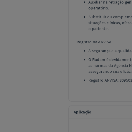
Auxiliar na retração ge
operatório.
Substituir ou complem
situações clínicas, ofe
o paciente.
Registro na ANVISA
A segurança e a qualid
O Fixdam é devidament
as normas da Agência Na
assegurando sua eficáci
Registro ANVISA: 80950
Aplicação