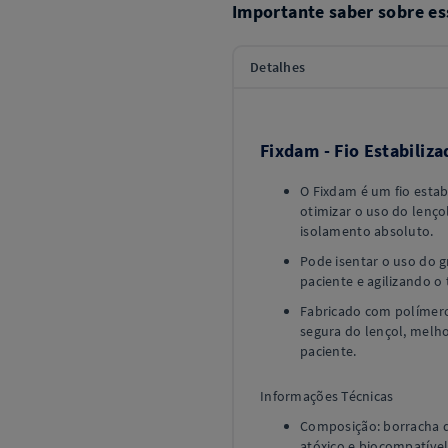
Importante saber sobre es
Detalhes
Fixdam - Fio Estabiliz
O Fixdam é um fio esta
otimizar o uso do lenç
isolamento absoluto.
Pode isentar o uso do g
paciente e agilizando o
Fabricado com polímeros
segura do lençol, melh
paciente.
Informações Técnicas
Composição: borracha de 
atóxico e biocompatível