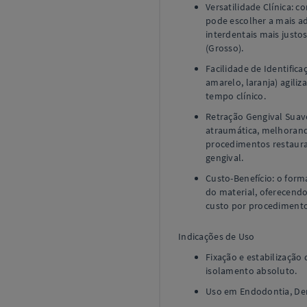
Versatilidade Clínica: c
pode escolher a mais a
interdentais mais justo
(Grosso).
Facilidade de Identifica
amarelo, laranja) agiliz
tempo clínico.
Retração Gengival Suave
atraumática, melhorando
procedimentos restaur
gengival.
Custo-Benefício: o for
do material, oferecend
custo por procedimento
Indicações de Uso
Fixação e estabilizaçã
isolamento absoluto.
Uso em Endodontia, Dent