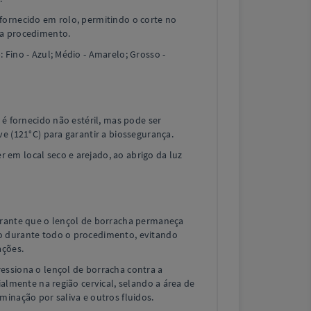
fornecido em rolo, permitindo o corte no
da procedimento.
 Fino - Azul; Médio - Amarelo; Grosso -
 é fornecido não estéril, mas pode ser
ve (121°C) para garantir a biossegurança.
em local seco e arejado, ao abrigo da luz
arante que o lençol de borracha permaneça
o durante todo o procedimento, evitando
ações.
essiona o lençol de borracha contra a
ialmente na região cervical, selando a área de
minação por saliva e outros fluidos.