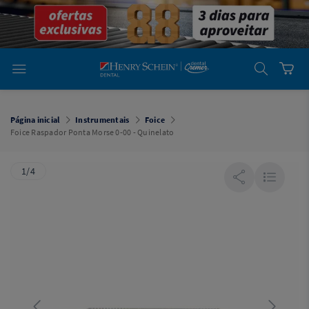
em
Dental
Cremer -
Henry Schein
Laboratório
Laboratório
Ajuda
Você está
em
Dental
Página inicial
Instrumentais
Foice
Cremer -
Foice Raspador Ponta Morse 0-00 - Quinelato
Henry Schein
Equipamentos
1/4
Equipamentos
Você está
em
Dental
Cremer
Simples
Dental
Software
Odontológico