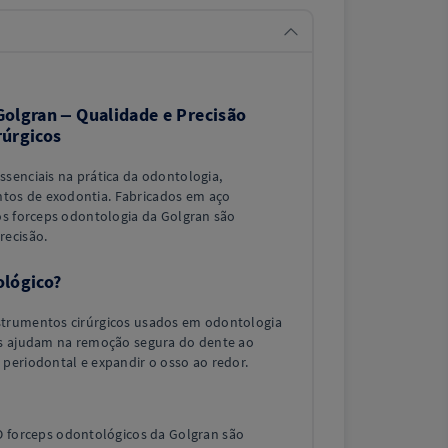
olgran – Qualidade e Precisão
rúrgicos
ssenciais na prática da odontologia,
tos de exodontia. Fabricados em aço
 os forceps odontologia da Golgran são
recisão.
ológico?
strumentos cirúrgicos usados em odontologia
les ajudam na remoção segura do dente ao
 periodontal e expandir o osso ao redor.
O forceps odontológicos da Golgran são