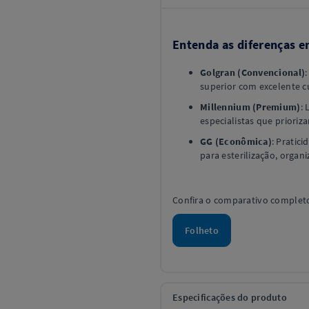
Entenda as diferenças en
Golgran (Convencional)
superior com excelente c
Millennium (Premium)
:
especialistas que priori
GG (Econômica)
: Pratic
para esterilização, organ
Confira o comparativo completo
Folheto
Especificações do produto