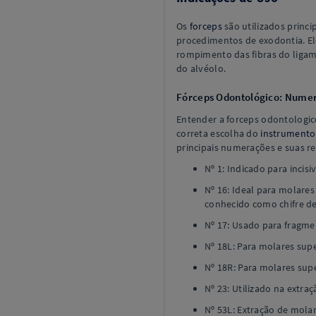
Os
forceps
são utilizados princ
procedimentos de exodontia. El
rompimento das fibras do liga
do alvéolo.
Fórceps Odontológico: Numer
Entender a forceps odontologic
correta escolha do
instrumento
principais numerações e suas re
Nº 1: Indicado para incisi
Nº 16: Ideal para molare
conhecido como chifre de
Nº 17: Usado para fragmen
Nº 18L: Para molares supe
Nº 18R: Para molares supe
Nº 23: Utilizado na extra
Nº 53L: Extração de mola