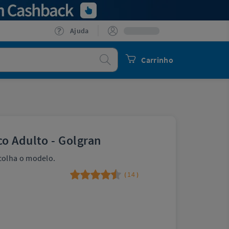
Ajuda
Procurar
Carrinho
o Adulto - Golgran
colha o modelo.
14
(
)