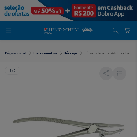
em
Dental
Cremer -
Henry Schein
Laboratório
Laboratório
Ajuda
Você está
em
Dental
Página inicial
Instrumentais
Fórceps
Fórceps Inferior Adulto - Ice
Cremer -
Henry Schein
Equipamentos
1/2
Equipamentos
Você está
em
Dental
Cremer
Simples
Dental
Software
Odontológico