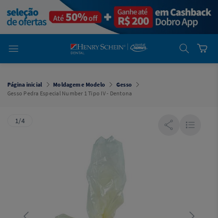
em
Dental
Cremer -
Henry Schein
Laboratório
Laboratório
Ajuda
Você está
em
Dental
Página inicial
Moldagem e Modelo
Gesso
Cremer -
Gesso Pedra Especial Number 1 Tipo IV - Dentona
Henry Schein
Equipamentos
1/4
Equipamentos
Você está
em
Dental
Cremer
Simples
Dental
Software
Odontológico