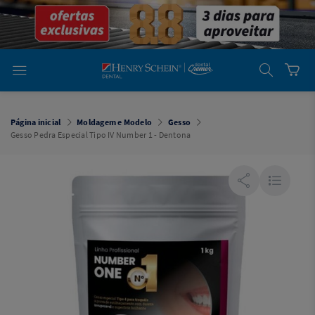
em
Dental
Cremer -
Henry Schein
Laboratório
Laboratório
Ajuda
Você está
em
Dental
Página inicial
Moldagem e Modelo
Gesso
Cremer -
Gesso Pedra Especial Tipo IV Number 1 - Dentona
Henry Schein
Equipamentos
Equipamentos
Você está
em
Dental
Cremer
Simples
Dental
Software
Odontológico