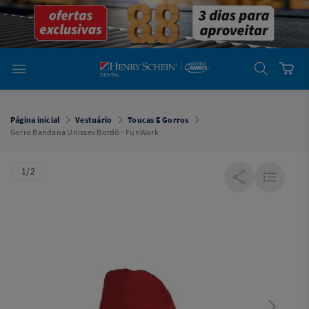
em
Dental
Cremer -
Henry Schein
Laboratório
Laboratório
Ajuda
Você está
em
Dental
Página inicial
Vestuário
Toucas E Gorros
Cremer -
Gorro Bandana Unissex Bordô - FunWork
Henry Schein
Equipamentos
1/2
Equipamentos
Você está
em
Dental
Cremer
Simples
Dental
Software
Odontológico