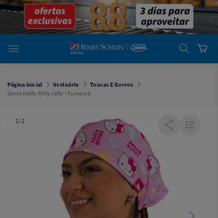
em
Dental
Cremer -
Henry Schein
Laboratório
Laboratório
Ajuda
Você está
em
Dental
Página inicial
Vestuário
Toucas E Gorros
Cremer -
Gorro Hello Kitty Jelly - Funwork
Henry Schein
Equipamentos
1/2
Equipamentos
Você está
em
Dental
Cremer
Simples
Dental
Software
Odontológico