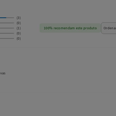
(3)
(0)
(1)
100% recomendam este produto
(0)
(0)
ivas