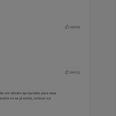
Útil?
(
0
)
Útil?
(
2
)
 de um alicate apropriado para esse
iste ou se já existe, colocar na