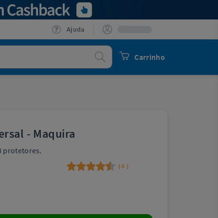
Ajuda
Procurar
Carrinho
rsal - Maquira
 protetores.
4
(
)