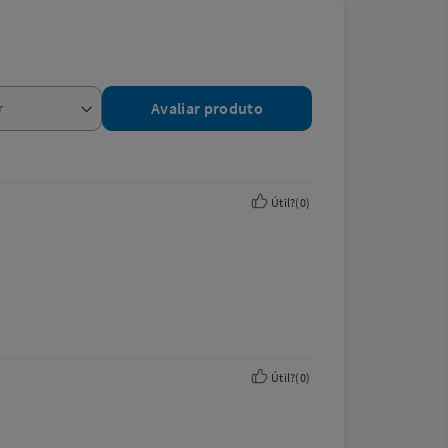
Avaliar produto
Útil?
(
0
)
Útil?
(
0
)