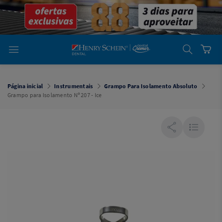
em
Dental
Cremer -
Henry Schein
Laboratório
Laboratório
Ajuda
Você está
em
Dental
Página inicial
Instrumentais
Grampo Para Isolamento Absoluto
Cremer -
Grampo para Isolamento Nº 207 - Ice
Henry Schein
Equipamentos
Equipamentos
Você está
em
Dental
Cremer
Simples
Dental
Software
Odontológico