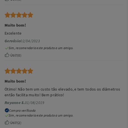
Muito bom!
Excelente
Gervásio
02/04/2023
Sim, recomendaria este produto a um amigo.
Útil?
(
0
)
Muito bom!
Ótimo! Não tem um custo tão elevado, e tem todos os diâmetros
então facilita muito! Bem prático!
Rayanne S.
01/08/2019
Compra verificada
Sim, recomendaria este produto a um amigo.
Útil?
(
2
)