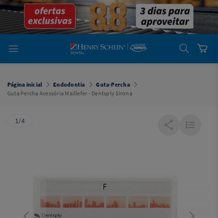
em
Dental
Cremer -
Henry Schein
Laboratório
Laboratório
Ajuda
Você está
em
Dental
Página inicial
Endodontia
Guta-Percha
Cremer -
Guta Percha Acessória Maillefer - Dentsply Sirona
Henry Schein
Equipamentos
1/4
Equipamentos
Você está
em
Dental
Cremer
Simples
Dental
Software
Odontológico