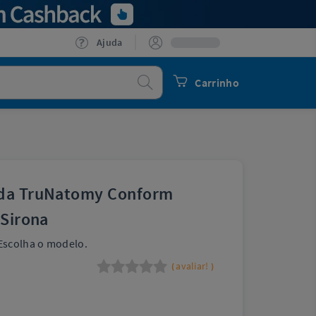
Ajuda
Procurar
Carrinho
ada TruNatomy Conform
 Sirona
Escolha o modelo.
avaliar!
(
)