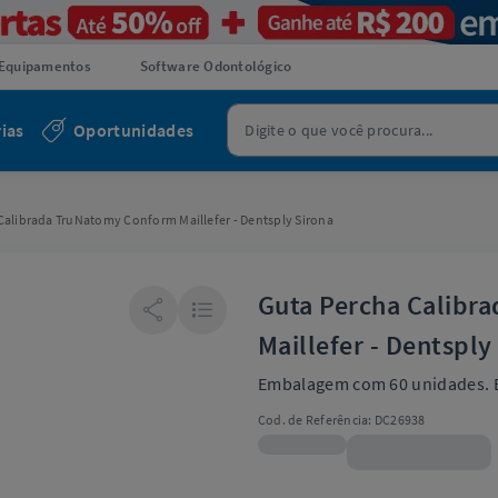
Equipamentos
Software Odontológico
ias
Oportunidades
Calibrada TruNatomy Conform Maillefer - Dentsply Sirona
Guta Percha Calibr
Maillefer - Dentsply
Embalagem com 60 unidades. 
Cod. de Referência:
DC26938
R$106,90