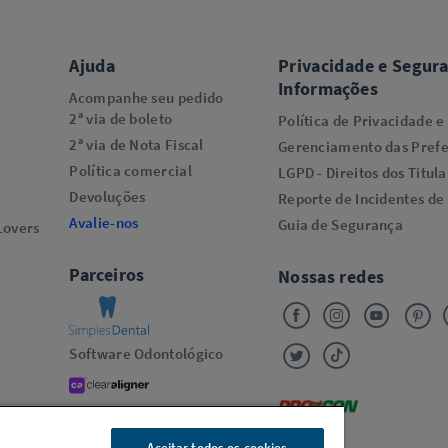
Ajuda
Privacidade e Segur
Informações
Acompanhe seu pedido
2ª via de boleto
Política de Privacidade e
2ª via de Nota Fiscal
Gerenciamento das Prefe
Política comercial
LGPD - Direitos dos Titula
Devoluções
Reporte de Incidentes de
Avalie-nos
Guia de Segurança
overs​
Parceiros
Nossas redes
Software Odontológico
Alinhadores Transparentes
Oral-B
Aceitar todos os cookies