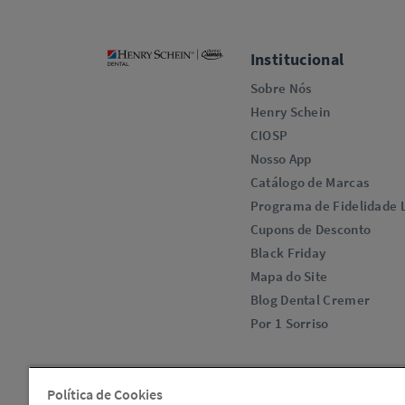
Institucional
Sobre Nós
Henry Schein
CIOSP
Nosso App
Catálogo de Marcas
Programa de Fidelidade L
Cupons de Desconto
Black Friday
Mapa do Site
Blog Dental Cremer
Por 1 Sorriso
Política de Cookies