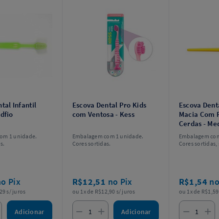
tal Infantil
Escova Dental Pro Kids
Escova Denta
dfio
com Ventosa - Kess
Macia Com P
Cerdas - Me
om 1 unidade.
Embalagem com 1 unidade.
Embalagem com
s.
Cores sortidas.
Cores sortidas
escolha.
no Pix
R$12,51
no Pix
R$1,54
no
29 s/ juros
ou 1x de R$12,90 s/ juros
ou 1x de R$1,59 
Adicionar
Adicionar