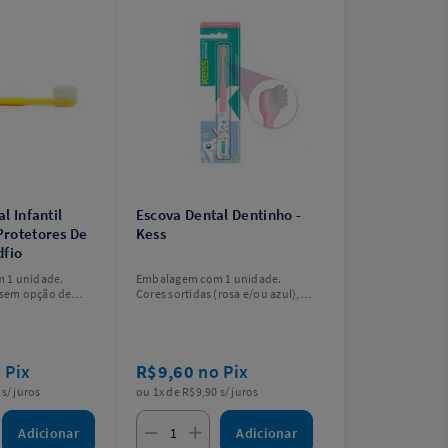
l Infantil
Escova Dental Dentinho -
rotetores De
Kess
dfio
 1 unidade.
Embalagem com 1 unidade.
, sem opção de
Cores sortidas (rosa e/ou azul),
sem opção de escolha.
 Pix
R$9,60
no Pix
s/ juros
ou 1x de R$9,90 s/ juros
Adicionar
Adicionar