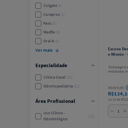
Colgate
4
Curaprox
1
Kess
5
Medfio
6
Oral-b
4
Escova Den
Ver mais
e Minnie -
Especialidade
Embalagem c
embaladas in
Cores sortid
Clínica Geral
22
escolha.
Odontopediatria
22
R$197,90
R$124,
ou 1x de R$12
Área Profissional
Uso Clínico -
22
Odontológico