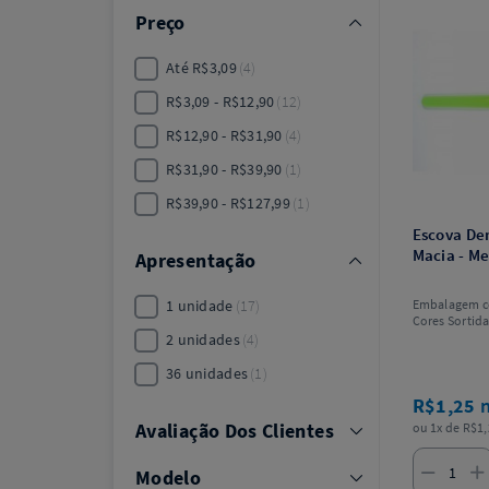
Preço
Até R$3,09
4
R$3,09 - R$12,90
12
R$12,90 - R$31,90
4
R$31,90 - R$39,90
1
R$39,90 - R$127,99
1
Escova Den
Macia - Me
Apresentação
1 unidade
17
Embalagem c
Cores Sortida
2 unidades
4
36 unidades
1
R$1,25
Avaliação Dos Clientes
ou 1x de R$1,
Modelo