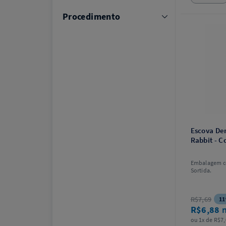
Procedimento
Escova Den
Rabbit - C
Embalagem c
Sortida.
R$7,69
11
R$6,88
ou 1x de R$7,