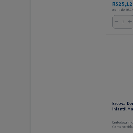
R$25,1
ou 1x de R$25
Escova Den
Infantil M
Embalagem c
Cores sortid
escolha.