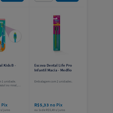
l Kids B -
Escova Dental Life Pro
Infantil Macia - Medfio
 1 unidade.
Embalagem com 2 unidades.
azul ou rosa),
scolha.
 Pix
R$5,33
no Pix
s/ juros
ou 1x de R$5,49 s/ juros