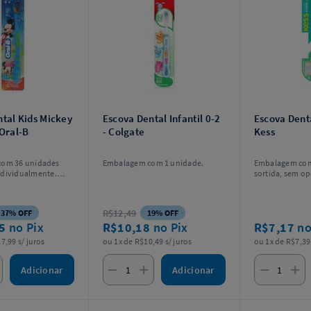
tal Kids Mickey
Escova Dental Infantil 0-2
Escova Denta
 Oral-B
- Colgate
Kess
om 36 unidades
Embalagem com 1 unidade.
Embalagem com
dividualmente.
sortida, sem op
as, sem opção de
R$12,49
37% OFF
19% OFF
15
no Pix
R$10,18
no Pix
R$7,17
no
7,99 s/ juros
ou 1x de R$10,49 s/ juros
ou 1x de R$7,39 
Adicionar
Adicionar