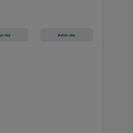
se-me
Avise-me