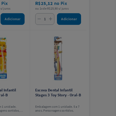
 Pix
R$25,12
no Pix
s/ juros
ou 1x de R$25,90 s/ juros
Adicionar
Adicionar
l Infantil
Escova Dental Infantil
ral-B
Stages 3 Toy Story - Oral-B
 1 unidade.
Embalagem com 1 unidade. 5 a 7
gens sortidos,
anos. Personagens sortidos.
scolha.