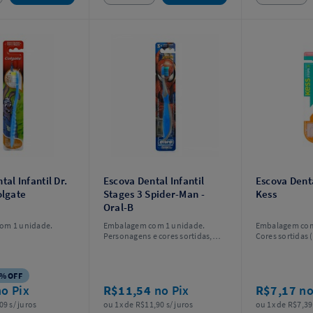
tal Infantil Dr.
Escova Dental Infantil
Escova Denta
olgate
Stages 3 Spider-Man -
Kess
Oral-B
om 1 unidade.
Embalagem com 1 unidade.
Embalagem com
Personagens e cores sortidas,
Cores sortidas (
sem opção de escolha.
sem opção de e
% OFF
no Pix
R$11,54
no Pix
R$7,17
no
09 s/ juros
ou 1x de R$11,90 s/ juros
ou 1x de R$7,39 