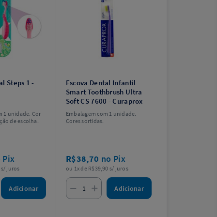
l Steps 1 -
Escova Dental Infantil
Smart Toothbrush Ultra
Soft CS 7600 - Curaprox
 1 unidade. Cor
Embalagem com 1 unidade.
ção de escolha.
Cores sortidas.
 Pix
R$38,70
no Pix
s/ juros
ou 1x de R$39,90 s/ juros
Adicionar
Adicionar