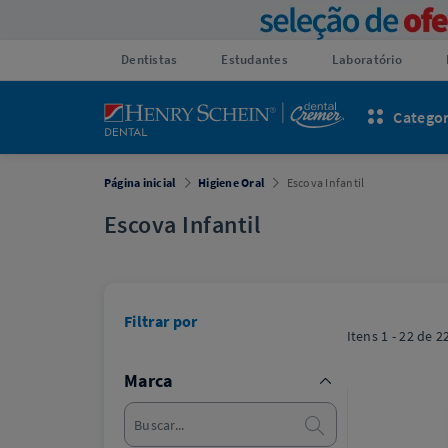
Dentistas
Estudantes
Laboratório
Categor
Página inicial
Higiene Oral
Escova Infantil
Escova Infantil
Filtrar por
Itens
1 - 22
de
2
Marca