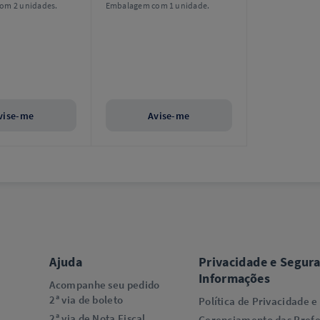
om 2 unidades.
Embalagem com 1 unidade.
vise-me
Avise-me
Ajuda
Privacidade e Segur
Informações
Acompanhe seu pedido
2ª via de boleto
Política de Privacidade e
2ª via de Nota Fiscal
Gerenciamento das Prefe