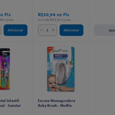
no Pix
R$30,94
no Pix
09 s/ juros
ou 1x de R$31,90 s/ juros
Adicionar
Adicionar
Avi
tal Infantil
Escova Massageadora
ual - Sunstar
Baby Brush - Medfio