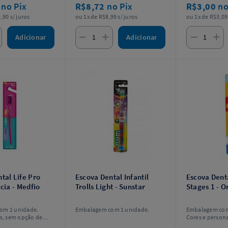
2
no Pix
R$8,72
no Pix
R$3,00
no
,90 s/ juros
ou 1x de R$8,99 s/ juros
ou 1x de R$3,09 
Adicionar
Adicionar
tal Life Pro
Escova Dental Infantil
Escova Denta
acia - Medfio
Trolls Light - Sunstar
Stages 1 - O
om 1 unidade.
Embalagem com 1 unidade.
Embalagem com
as, sem opção de
Cores e persona
sem opção de e