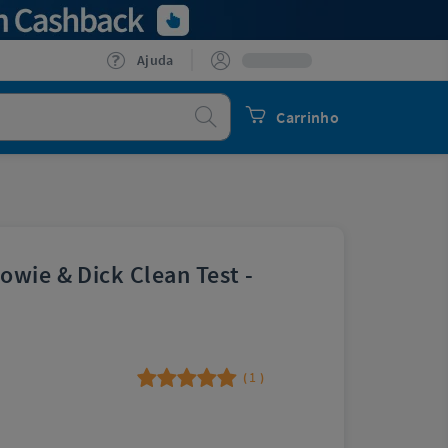
Ajuda
Procurar
Carrinho
owie & Dick Clean Test -
1
(
)