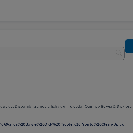
úvida. Disponibilizamos a ficha do Indicador Químico Bowie & Dick pra 
3%A9cnica%20Bowie%20Dick%20Pacote%20Pronto%20Clean-Up.pdf