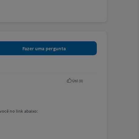
Fazer uma pergunta
Útil (
0
)
você no link abaixo: