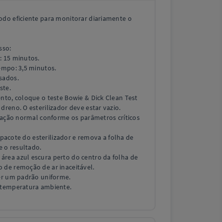
odo eficiente para monitorar diariamente o
sso:
: 15 minutos.
Tempo: 3,5 minutos.
sados.
ste.
ento, coloque o teste Bowie & Dick Clean Test
dreno. O esterilizador deve estar vazio.
ização normal conforme os parâmetros críticos
 o pacote do esterilizador e remova a folha de
 o resultado.
rea azul escura perto do centro da folha de
 de remoção de ar inaceitável.
ser um padrão uniforme.
a temperatura ambiente.