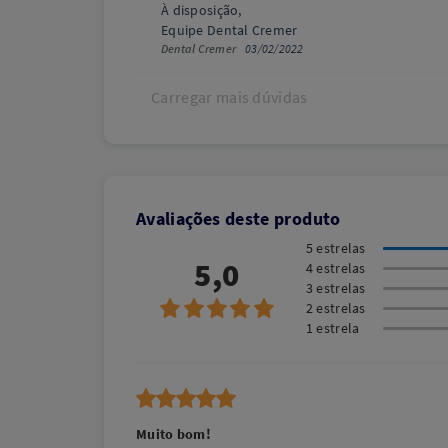
À disposição,
Equipe Dental Cremer
Dental Cremer
03/02/2022
Carregar mais dúvidas
Avaliações deste produto
5 estrelas
5,0
4 estrelas
3 estrelas
2 estrelas
1 estrela
Muito bom!