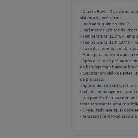
- O teste Bowie-Dick é um mét
sistema de pré-vácuo.
- Indicador químico tipo 2.
- Parâmetros Críticos de Proce
- Temperatura: 121º C - Tempo
- Temperatura: 134° 137° C - 
- Livre de chumbo e metais pe
- Muda para marrom após o te
- Após o ciclo de pré-aquecim
na bandeja mais baixa sobre o 
- Executar um ciclo de esteril
de processo.
- Após o final do ciclo, retire
teste da embalagem e examine
- Um padrão de rosa com uma á
teste representa uma condição
- O resultado aceitável deve 
- Armazenar em local seco e 