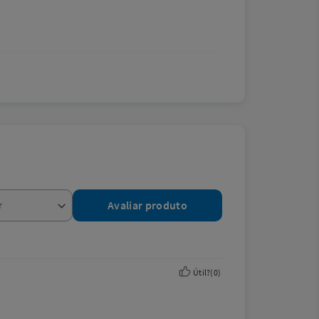
Avaliar produto
Útil?
(
0
)