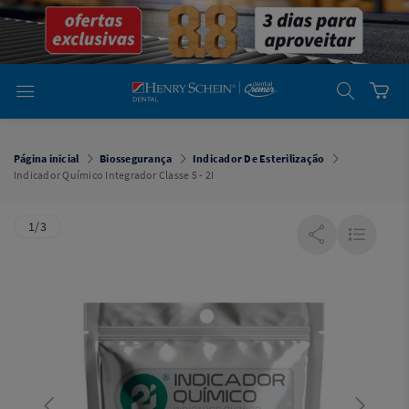
em
Dental
Cremer -
Henry Schein
Laboratório
Laboratório
Ajuda
Você está
em
Dental
Página inicial
Biossegurança
Indicador De Esterilização
Cremer -
Indicador Químico Integrador Classe 5 - 2I
Henry Schein
Equipamentos
1/3
Equipamentos
Você está
em
Dental
Cremer
Simples
Dental
Software
Odontológico