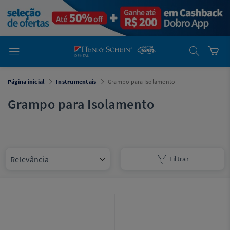
em
Dental
Cremer -
Henry Schein
Laboratório
Laboratório
Ajuda
Você está
Página inicial
Instrumentais
Grampo para Isolamento
em
Dental
Cremer -
Grampo para Isolamento
Henry Schein
Equipamentos
Equipamentos
Filtrar
Você está
em
Dental
Cremer
Simples
Dental
Software
Odontológico