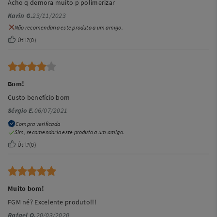
Acho q demora muito p polimerizar
Karin G.
23/11/2023
Não recomendaria este produto a um amigo.
Útil?
(
0
)
Bom!
Custo benefício bom
Sérgio E.
06/07/2021
Compra verificada
Sim, recomendaria este produto a um amigo.
Útil?
(
0
)
Muito bom!
FGM né? Excelente produto!!!
Rafael O.
20/03/2020