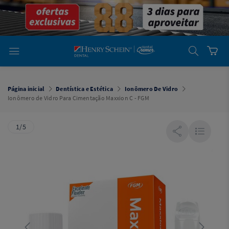
em
Dental
Cremer -
Henry Schein
Laboratório
Laboratório
Ajuda
Você está
em
Dental
Página inicial
Dentística e Estética
Ionômero De Vidro
Cremer -
Ionômero de Vidro Para Cimentação Maxxion C - FGM
Henry Schein
Equipamentos
1/5
Equipamentos
Você está
em
Dental
Cremer
Simples
Dental
Software
Odontológico