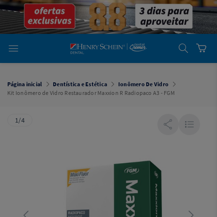
em
Dental
Cremer -
Henry Schein
Laboratório
Laboratório
Ajuda
Você está
em
Dental
Página inicial
Dentística e Estética
Ionômero De Vidro
Cremer -
Kit Ionômero de Vidro Restaurador Maxxion R Radiopaco A3 - FGM
Henry Schein
Equipamentos
1/4
Equipamentos
Você está
em
Dental
Cremer
Simples
Dental
Software
Odontológico