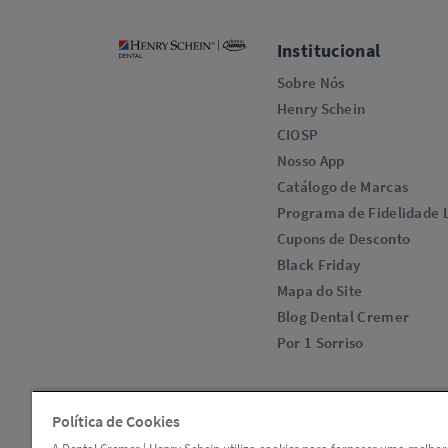
Institucional
Sobre Nós
Henry Schein
CIOSP
Nosso App
Catálogo de Marcas
Programa de Fidelidade L
Cupons de Desconto
Black Friday
Mapa do Site
Blog Dental Cremer
Por 1 Sorriso
Política de Cookies