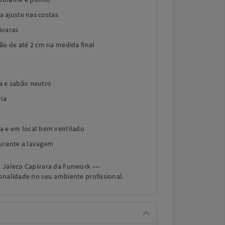
ra ajuste nas costas
ivaras
ão de até 2 cm na medida final
a e sabão neutro
ria
a e em local bem ventilado
durante a lavagem
o Jaleco Capivara da Funwork —
onalidade no seu ambiente profissional.