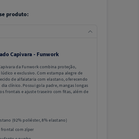
se produto:
ado Capivara - Funwork
apivara da Funwork combina proteção,
 lúdico e exclusivo. Com estampa alegre de
ecido de alfaiataria com elastano, oferecendo
a dia clínico. Possui gola padre, mangas longas
s frontais e ajuste traseiro com fitas, além de
astano (92% poliéster, 8% elastano)
frontal com zíper
bufante e punho