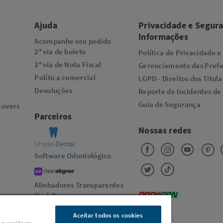
Ajuda
Privacidade e Segur
Informações
Acompanhe seu pedido
2ª via de boleto
Política de Privacidade e
2ª via de Nota Fiscal
Gerenciamento das Prefe
Política comercial
LGPD - Direitos dos Titula
Devoluções
Reporte de Incidentes de
Guia de Segurança
overs​
Parceiros
Nossas redes
Software Odontológico
Alinhadores Transparentes
Oral-B
Aceitar todos os cookies