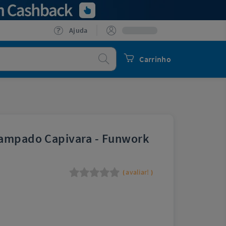
Ajuda
Procurar
Carrinho
tampado Capivara - Funwork
avaliar!
(
)