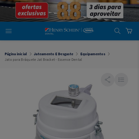
em
Dental
Cremer -
Henry Schein
Laboratório
Laboratório
Ajuda
Você está
em
Dental
Página inicial
Jateamento E Desgaste
Equipamentos
Cremer -
Jato para Bráquete Jat Bracket - Essence Dental
Henry Schein
Equipamentos
Equipamentos
Você está
em
Dental
Cremer
Simples
Dental
Software
Odontológico