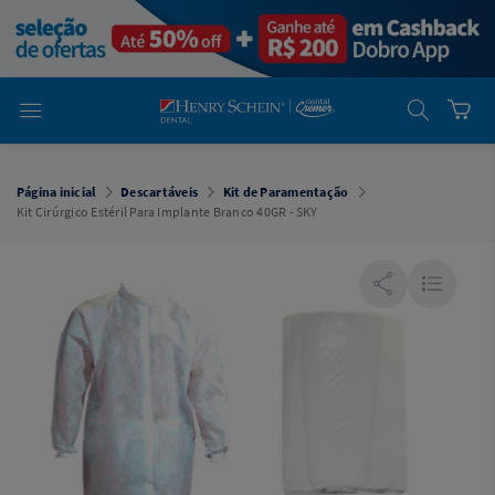
em
Dental
Cremer -
Henry Schein
Laboratório
Laboratório
Ajuda
Você está
em
Dental
Página inicial
Descartáveis
Kit de Paramentação
Cremer -
Kit Cirúrgico Estéril Para Implante Branco 40GR - SKY
Henry Schein
Equipamentos
Equipamentos
Você está
em
Dental
Cremer
Simples
Dental
Software
Odontológico