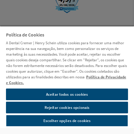
Política de Cookies
© Copyright 2000-2026 | LSI S.A. (Dental Cremer, uma empresa Henry
A Dental Cremer | Henry Schein utiliza cookies para fornecer uma melhor
Schein) | CNPJ: 14.190.675/0001-55 | Rua das Missões, 674 - 2º andar -
experiência na sua navegação, bem como personalizar os serviços de
Ponta Aguda - Blumenau - Santa Catarina - CEP 89051-001 |
marketing às suas necessidades. Você pode aceitar, rejeitar ou escolher
www.dentalcremer.com.br | Todos os direitos reservados. Autorizações
quais cookies deseja compartilhar. Se clicar em "Rejeitar", os cookies que
de Funcionamento ANVISA - Medicamentos: 1.09.245-3, Produtos para
não forem estritamente necessários serão desativados. Para escolher quais
Saúde (Correlatos): 8.08.576-8, 8.10.706-3, Saneantes Domissanitários:
cookies quer autorizar, clique em “Escolher". Os cookies coletados são
3.05.135-4, Perfumes/Produtos de Higiene/Cosméticos: 2.06.387-3 |
utilizados para as finalidades descritas em nossa
Política de Privacidade
CNPJ: 14.190.675/0002-36 | Av. das Indústrias Antônio Conrado de
e Cookies.
Oliveira, 90 - Galpão 03 - Distrito Industrial - Itapeva - Minas Gerais -
CEP 37655-000 - Farmacêutica responsável: Shirley de Toledo Ladislau
Aceitar todos os cookies
- CRF/MG nº 11.607 | CNPJ: 14.190.675/0003-17 | Av. das Indústrias
Antônio Conrado de Oliveira, 90 - Galpão 04 - Distrito Industrial -
Rejeitar cookies opcionais
Itapeva - Minas Gerais - CEP 37655-000 - Farmacêutico responsável:
Diego Diônata da Rosa - CRF/MG nº 31666. Política de Privacidade e
Escolher opções de cookies
Segurança - Fotos meramente ilustrativas - Os preços e condições da
loja virtual estão sujeitos a alterações. Em caso de divergência de