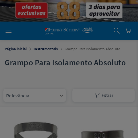
em
Dental
Cremer -
Henry Schein
Laboratório
Laboratório
Ajuda
Você está
Página inicial
Instrumentais
Grampo Para Isolamento Absoluto
em
Dental
Cremer -
Grampo Para Isolamento Absoluto
Henry Schein
Equipamentos
Equipamentos
Filtrar
Você está
em
Dental
Cremer
Simples
Dental
Software
Odontológico