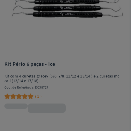
Kit Pério 6 peças - Ice
Kit com 4 curetas gracey (5/6, 7/8, 11/12 e 13/14 ) e 2 curetas mc
call (13/14 e 17/18).
Cod. de Referência:
DC38727
1
(
)
R$358,90