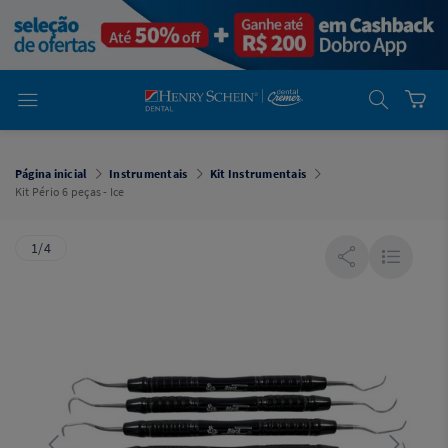
em
Dental
Cremer -
Henry Schein
Laboratório
Laboratório
Ajuda
Você está
em
Dental
Página inicial
Instrumentais
Kit Instrumentais
Cremer -
Kit Pério 6 peças - Ice
Henry Schein
Equipamentos
1/4
Equipamentos
Você está
em
Dental
Cremer
Simples
Dental
Software
Odontológico