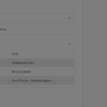
inas.
FGM
7899633825103
80172310085
Uso Clínico - Odontológico