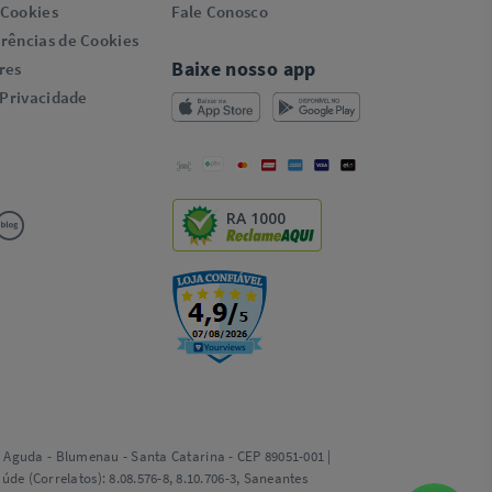
 Cookies
Fale Conosco
rências de Cookies
Baixe nosso app
res
 Privacidade
RA 1000
ta Aguda - Blumenau - Santa Catarina - CEP 89051-001 |
e (Correlatos): 8.08.576-8, 8.10.706-3, Saneantes