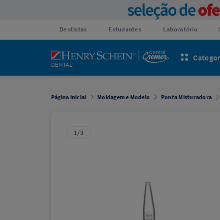
Dentistas
Estudantes
Laboratório
Categor
Página inicial
Moldagem e Modelo
Ponta Misturadora
1/3