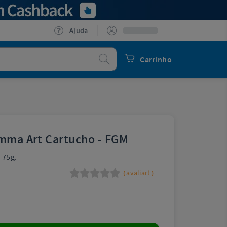
Ajuda
Procurar
Carrinho
imma Art Cartucho - FGM
 75g.
avaliar!
(
)