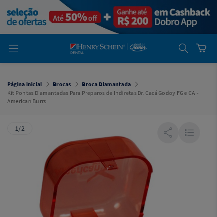
em
Dental
Cremer -
Henry Schein
Laboratório
Laboratório
Ajuda
Você está
em
Dental
Página inicial
Brocas
Broca Diamantada
Cremer -
Kit Pontas Diamantadas Para Preparos de Indiretas Dr. Cacá Godoy FG e CA -
Henry Schein
American Burrs
Equipamentos
Equipamentos
1/2
Você está
em
Dental
Cremer
Simples
Dental
Software
Odontológico