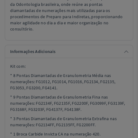
da Odontologia brasileira, onde reúne as pontas
diamantadas de numerações mais utilizadas para os
procedimentos de Preparo para Indiretas, proporcionando
maior agilidade no dia a dia e maior organização no
consultório.
Informações Adicionais
Kit com:
* 8 Pontas Diamantadas de Granulometria Média nas
numerações: FG1012, FG1014, FG1016, FG2134, FG2135,
FG3053, FG3200, FG4141.
* 9 Pontas Diamantadas de Granulometria Fina nas
numerações: FG2134F, FG2135F, FG2200F, FG3099F, FG3139F,
FG3168F, FG3203F, FG4137F, FG4138F.
* 3 Pontas Diamantadas de Granulometria Extrafina nas
numerações: FG2134FF, FG2135FF, FG2200FF.
* 1 Broca Carbide Invicta CA na numeração 420.