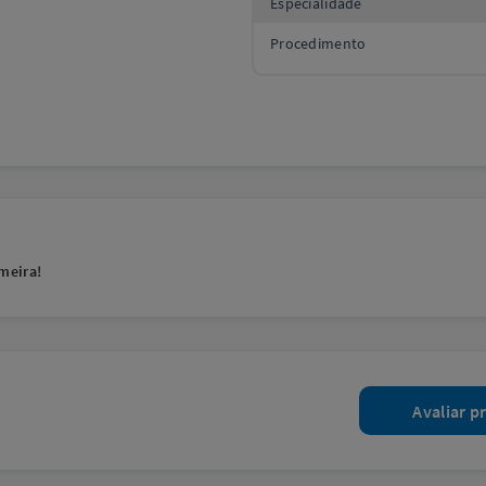
Especialidade
Procedimento
meira!
Avaliar p