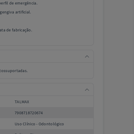
perfil de emergência.
engiva artificial.
ata de fabricação.
tossuportadas.
TALMAX
7908718720674
Uso Clínico - Odontológico