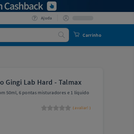
Ajuda
Procurar
Carrinho
ão Gingi Lab Hard - Talmax
m 50ml, 6 pontas misturadores e 1 líquido
avaliar!
(
)