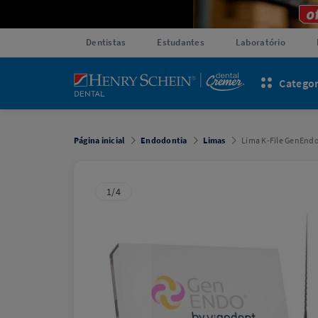
Dentistas
Estudantes
Laboratório
Categor
Página inicial
Endodontia
Limas
Lima K-File GenEndo
1/4