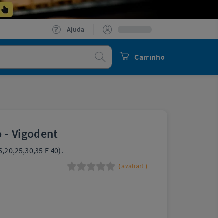
Ajuda
Procurar
Carrinho
 - Vigodent
20,25,30,35 E 40).
avaliar!
(
)