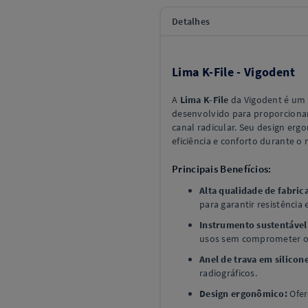
Detalhes
Lima K-File - Vigodent
A
Lima K-File
da Vigodent é um 
desenvolvido para proporcionar
canal radicular. Seu design er
eficiência e conforto durante o
Principais Benefícios:
Alta qualidade de fabric
para garantir resistência 
Instrumento sustentável 
usos sem comprometer 
Anel de trava em silicon
radiográficos.
Design ergonômico:
Ofer