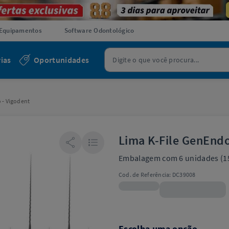
Equipamentos
Software Odontológico
ias
Oportunidades
 - Vigodent
Lima K-File GenEndo
Embalagem com 6 unidades (15,
Cod. de Referência:
DC39008
R$22,99
Escolha uma opção