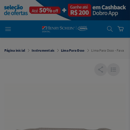
em
Dental
Cremer -
Henry Schein
Laboratório
Laboratório
Ajuda
Você está
em
Dental
Página inicial
Instrumentais
Lima Para Osso
Lima Para Osso - Fava
Cremer -
Henry Schein
Equipamentos
Equipamentos
Você está
em
Dental
Cremer
Simples
Dental
Software
Odontológico