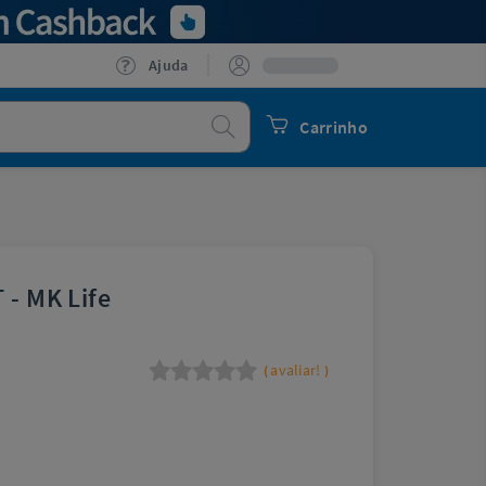
Ajuda
Procurar
Carrinho
 - MK Life
avaliar!
(
)