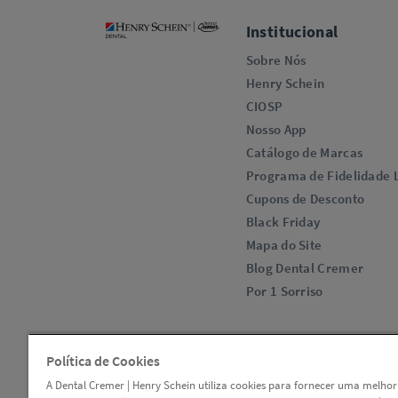
Institucional
Sobre Nós
Henry Schein
CIOSP
Nosso App
Catálogo de Marcas
Programa de Fidelidade L
Cupons de Desconto
Black Friday
Mapa do Site
Blog Dental Cremer
Por 1 Sorriso
Política de Cookies
A Dental Cremer | Henry Schein utiliza cookies para fornecer uma melhor