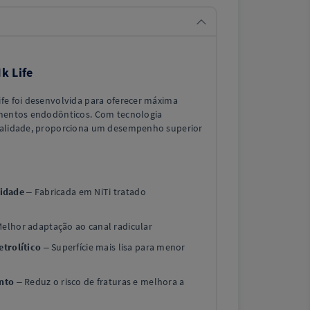
k Life
fe foi desenvolvida para oferecer máxima
amentos endodônticos. Com tecnologia
qualidade, proporciona um desempenho superior
lidade
– Fabricada em NiTi tratado
elhor adaptação ao canal radicular
trolítico
– Superfície mais lisa para menor
nto
– Reduz o risco de fraturas e melhora a