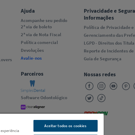
Ajuda
Privacidade e Segur
Informações
Acompanhe seu pedido
2ª via de boleto
Política de Privacidade e
2ª via de Nota Fiscal
Gerenciamento das Prefe
Política comercial
LGPD - Direitos dos Titula
Devoluções
Reporte de Incidentes de
Avalie-nos
Guia de Segurança
overs​
Parceiros
Nossas redes
Software Odontológico
Alinhadores Transparentes
Oral-B
Aceitar todos os cookies
 experiência