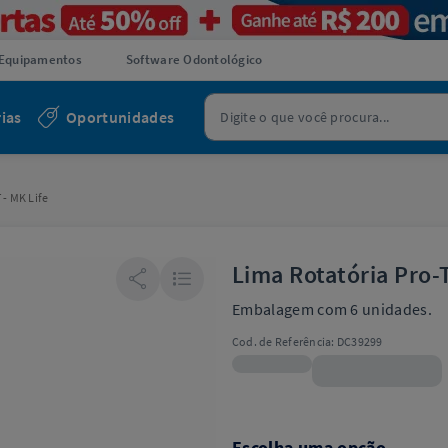
Equipamentos
Software Odontológico
ias
Oportunidades
 - MK Life
Lima Rotatória Pro-T
Embalagem com 6 unidades.
Cod. de Referência:
DC39299
R$72,99
Escolha uma opção