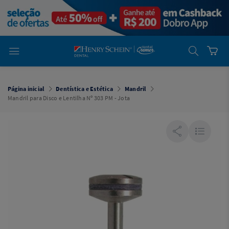
em
Dental
Cremer -
Henry Schein
Laboratório
Laboratório
Ajuda
Você está
em
Dental
Página inicial
Dentística e Estética
Mandril
Cremer -
Mandril para Disco e Lentilha Nº 303 PM - Jota
Henry Schein
Equipamentos
Equipamentos
Você está
em
Dental
Cremer
Simples
Dental
Software
Odontológico