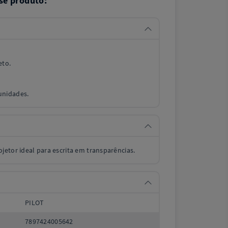
se produto:
eto.
unidades.
etor ideal para escrita em transparências.
PILOT
7897424005642