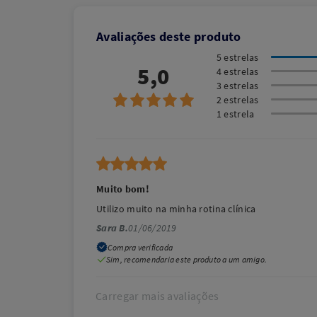
Avaliações deste produto
5 estrelas
5,0
4 estrelas
3 estrelas
2 estrelas
1 estrela
Muito bom!
Utilizo muito na minha rotina clínica
Sara B.
01/06/2019
Compra verificada
Sim, recomendaria este produto a um amigo.
Carregar mais avaliações