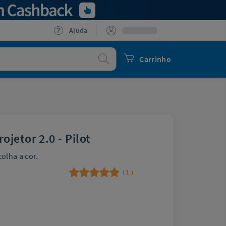
Ajuda
Procurar
Carrinho
jetor 2.0 - Pilot
olha a cor.
1
(
)