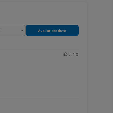
Avaliar produto
Útil?
(
0
)