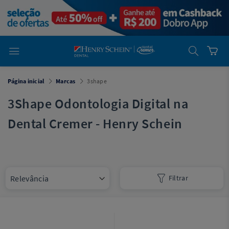
em
Dental
Cremer -
Henry Schein
Laboratório
Laboratório
Ajuda
Você está
Página inicial
Marcas
3shape
em
Dental
Cremer -
3Shape Odontologia Digital na
Henry Schein
Equipamentos
Dental Cremer - Henry Schein
Equipamentos
Você está
em
Dental
Filtrar
Cremer
Simples
Dental
Software
Odontológico