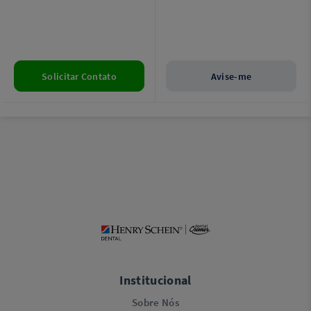
Centralidade (P/N 6195170200), 1
posicionador, 1 barreira de
Fantasma de Qualidade (P/N
proteção, e 1 protetor de silicone.
61951700000), 1 Apoio Mandíbula
Única, 1 Kit Mordedor Dentes
Maxilares, 1 Apoio TMJ, 1 Apoio
TMU, 1 Par Bloqueio Têmpora, 1
Pen Drive Sistema AIS/Licensa e 1
Manual de Instalação.
Solicitar Contato
Avise-me
Institucional
Sobre Nós