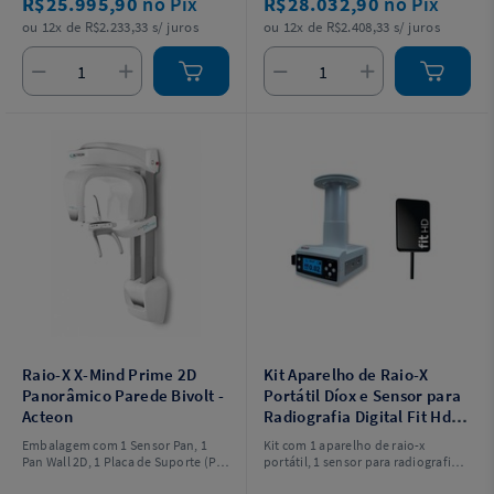
R$25.995,90
no Pix
R$28.032,90
no Pix
ou 12x de R$2.233,33 s/ juros
ou 12x de R$2.408,33 s/ juros
Raio-X X-Mind Prime 2D
Kit Aparelho de Raio-X
Panorâmico Parede Bivolt -
Portátil Díox e Sensor para
Acteon
Radiografia Digital Fit Hd
1.0 - Acteon
Embalagem com 1 Sensor Pan, 1
Kit com 1 aparelho de raio-x
Pan Wall 2D, 1 Placa de Suporte (P/N
portátil, 1 sensor para radiografia
6195170100), 1 Ferramenta de
digital, 1 suporte, 1 pendrive, 1