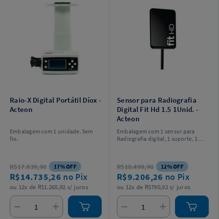
Raio-X Digital Portátil Díox -
Sensor para Radiografia
Acteon
Digital Fit Hd 1.5 1Unid. -
Acteon
Embalagem com 1 unidade. Sem
Embalagem com 1 sensor para
fio.
Radiografia digital, 1 suporte, 1
pendrive, 1 posicionador, 1 barreira
de proteção e 1 protetor de
silicone.
R$17.839,90
R$10.499,90
17% OFF
12% OFF
R$14.735,26
no Pix
R$9.206,26
no Pix
ou 12x de R$1.265,92 s/ juros
ou 12x de R$790,92 s/ juros