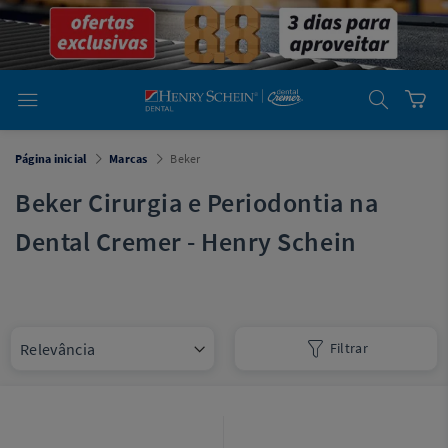
em
Dental
Cremer -
Henry Schein
Laboratório
Laboratório
Ajuda
Você está
Página inicial
Marcas
Beker
em
Dental
Cremer -
Beker Cirurgia e Periodontia na
Henry Schein
Equipamentos
Dental Cremer - Henry Schein
Equipamentos
Você está
em
Dental
Filtrar
Cremer
Simples
Dental
Software
Odontológico