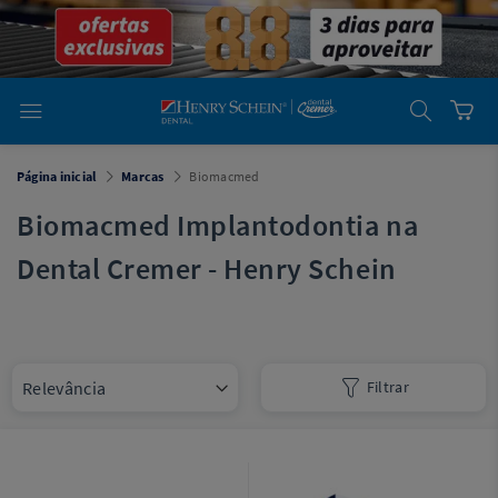
em
Dental
Cremer -
Henry Schein
Laboratório
Laboratório
Ajuda
Você está
Página inicial
Marcas
Biomacmed
em
Dental
Cremer -
Biomacmed Implantodontia na
Henry Schein
Equipamentos
Dental Cremer - Henry Schein
Equipamentos
Você está
em
Dental
Filtrar
Cremer
Simples
Dental
Software
Odontológico