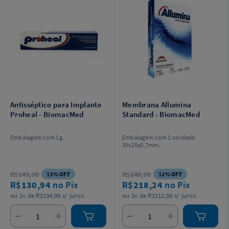
Antisséptico para Implante
Membrana Allumina
Proheal - BiomacMed
Standard - BiomacMed
Embalagem com 1g.
Embalagem com 1 unidade.
30x25x0,7mm.
R$149,90
R$248,90
13% OFF
12% OFF
R$130,94
no Pix
R$218,24
no Pix
ou 1x de R$134,99 s/ juros
ou 2x de R$112,50 s/ juros