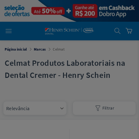
em
Dental
Cremer -
Henry Schein
Laboratório
Laboratório
Ajuda
Você está
Página inicial
Marcas
Celmat
em
Dental
Cremer -
Celmat Produtos Laboratoriais na
Henry Schein
Equipamentos
Dental Cremer - Henry Schein
Equipamentos
Você está
em
Dental
Filtrar
Cremer
Simples
Dental
Software
Odontológico