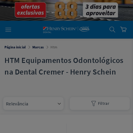
em
Dental
Cremer -
Henry Schein
Laboratório
Laboratório
Ajuda
Você está
Página inicial
Marcas
Htm
em
Dental
Cremer -
HTM Equipamentos Odontológicos
Henry Schein
Equipamentos
na Dental Cremer - Henry Schein
Equipamentos
Você está
em
Dental
Filtrar
Cremer
Simples
Dental
Software
Odontológico