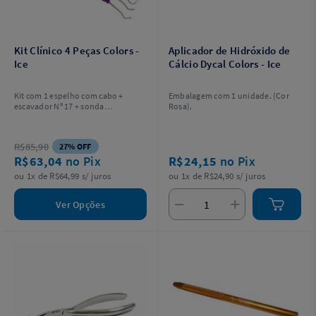
Kit Clínico 4 Peças Colors -
Aplicador de Hidróxido de
Ice
Cálcio Dycal Colors - Ice
Kit com 1 espelho com cabo +
Embalagem com 1 unidade. (Cor
escavador Nº 17 + sonda
Rosa).
exploradora Nº 05 + espátula Nº 01.
Escolha a cor.
R$85,90
27% OFF
R$63,04
no Pix
R$24,15
no Pix
ou 1x de R$64,99 s/ juros
ou 1x de R$24,90 s/ juros
Ver Opções