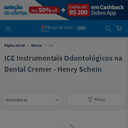
em
Dental
Cremer -
Henry Schein
Laboratório
Laboratório
Ajuda
Você está
Página inicial
Marcas
Ice
em
Dental
Cremer -
ICE Instrumentais Odontológicos na
Henry Schein
Equipamentos
Dental Cremer - Henry Schein
Equipamentos
Você está
em
Dental
Filtrar
Cremer
Simples
Dental
Software
Odontológico