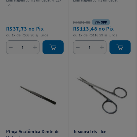
Embalagem com 1 unidade. N° 11-
Embalagem com 1 unidade.
12.
R$121,90
7% OFF
R$37,73
no Pix
R$113,48
no Pix
ou 1x de R$38,90 s/ juros
ou 1x de R$116,99 s/ juros
Pinça Anatômica Dente de
Tesoura Iris - Ice