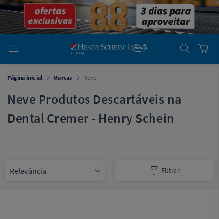
em
Dental
Cremer -
Henry Schein
Laboratório
Laboratório
Ajuda
Você está
Página inicial
Marcas
Neve
em
Dental
Cremer -
Neve Produtos Descartáveis na
Henry Schein
Equipamentos
Dental Cremer - Henry Schein
Equipamentos
Você está
em
Dental
Filtrar
Cremer
Simples
Dental
Software
Odontológico