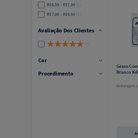
R$6,59 - R$7,99
1
R$7,99 - R$9,69
1
Avaliação Dos Clientes
1
Cor
Gesso Com
Branco Kd
Procedimento
Embalagem c
A