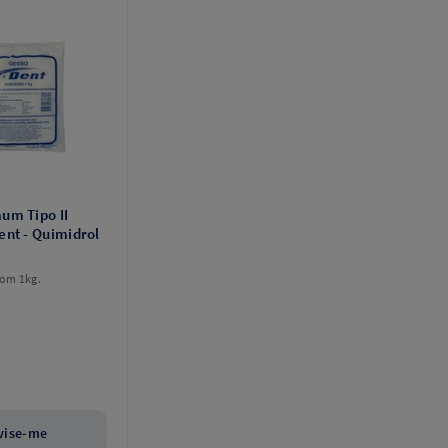
um Tipo II
ent - Quimidrol
om 1kg.
vise-me