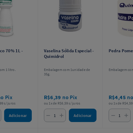
lico 70% 1L -
Vaselina Sólida Especial -
Pedra Pomes
Quimidrol
m 1 litro.
Embalagem com 1unidade de
Embalagem com 
35g.
no Pix
R$6,39
no Pix
R$4,45
no
99 s/ juros
ou 1x de R$6,59 s/ juros
ou 1x de R$4,59 
Adicionar
Adicionar