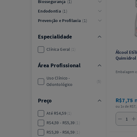
Biossegurança
1
Endodontia
1
Prevenção e Profilaxia
1
Especialidade
Clínica Geral
1
Álcool Etí
Quimidrol
Área Profissional
Embalagem co
Uso Clínico -
5
Odontológico
R$7,75
Preço
ou 1x de R$7,
Até R$4,59
1
R$4,59 - R$5,39
1
R$5,39 - R$6,59
1