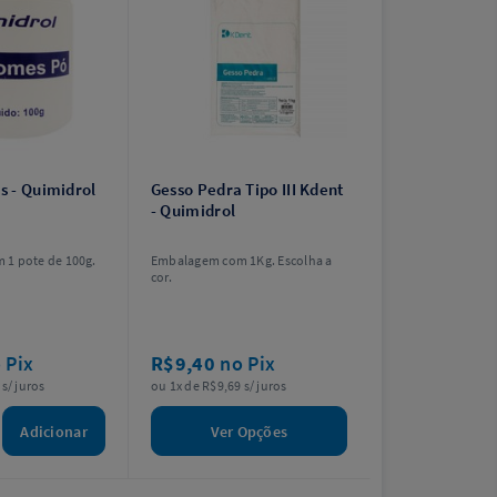
 - Quimidrol
Gesso Pedra Tipo III Kdent
- Quimidrol
1 pote de 100g.
Embalagem com 1Kg. Escolha a
cor.
 Pix
R$9,40
no Pix
s/ juros
ou 1x de R$9,69 s/ juros
Adicionar
Ver Opções