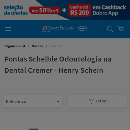
em
Dental
Cremer -
Henry Schein
Laboratório
Laboratório
Ajuda
Você está
Página inicial
Marcas
Schelble
em
Dental
Cremer -
Pontas Schelble Odontologia na
Henry Schein
Equipamentos
Dental Cremer - Henry Schein
Equipamentos
Você está
em
Dental
Filtrar
Cremer
Simples
Dental
Software
Odontológico