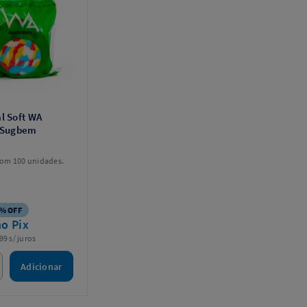
l Soft WA
- Sugbem
om 100 unidades.
% OFF
no Pix
99 s/ juros
Adicionar