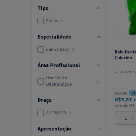
Tipo
Rolete
1
Especialidade
Clínica Geral
1
Rolo Denta
Colorido 
Área Profissional
Embalagem c
Uso Clínico -
1
Odontológico
R$4,90
21
R$3,87
Preço
ou 1x de R$3,
Até R$3,99
1
Apresentação