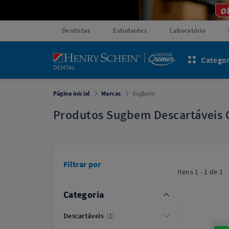
Dentistas
Estudantes
Laboratório
Categor
Página inicial
Marcas
Sugbem
Produtos Sugbem Descartáveis 
Filtrar por
Itens
1 - 1
de
1
Categoria
Descartáveis
1