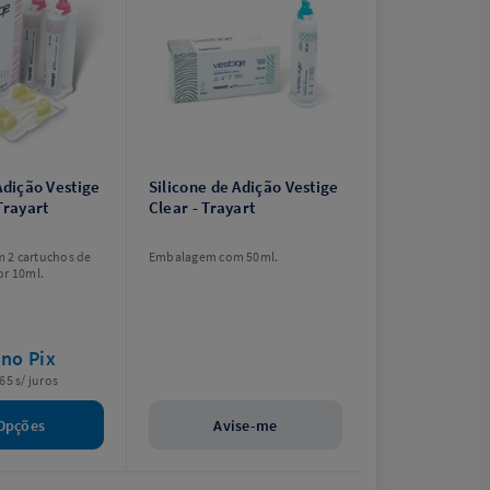
Adição Vestige
Silicone de Adição Vestige
Trayart
Clear - Trayart
 2 cartuchos de
Embalagem com 50ml.
or 10ml.
6
no Pix
65 s/ juros
Opções
Avise-me