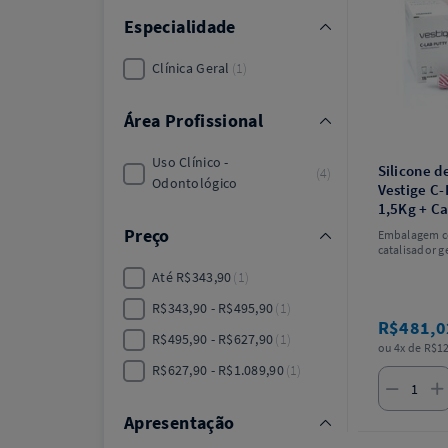
Especialidade
Clínica Geral
1
Área Profissional
Uso Clínico -
Silicone 
4
Odontológico
Vestige C-
1,5Kg + Ca
Trayart
Preço
Embalagem c
catalisador g
Até R$343,90
1
R$343,90 - R$495,90
1
R$481,
R$495,90 - R$627,90
1
ou 4x de R$12
R$627,90 - R$1.089,90
1
Apresentação