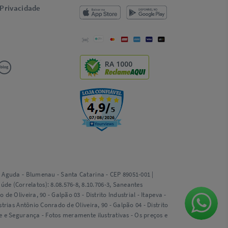
 Privacidade
RA 1000
ta Aguda - Blumenau - Santa Catarina - CEP 89051-001 |
e (Correlatos): 8.08.576-8, 8.10.706-3, Saneantes
e Oliveira, 90 - Galpão 03 - Distrito Industrial - Itapeva -
trias Antônio Conrado de Oliveira, 90 - Galpão 04 - Distrito
de e Segurança - Fotos meramente ilustrativas - Os preços e