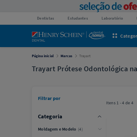
Dentistas
Estudantes
Laboratório
Categor
Página inicial
Marcas
Trayart
Trayart Prótese Odontológica n
Filtrar por
Itens
1 - 4
de
4
Categoria
Moldagem e Modelo
4