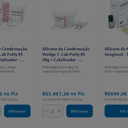
de Condensação
Silicone de Condensação
Silicone de 
Lab Putty 85
Vestige C-Lab Putty 85
Gengivest - 
talisador -
5Kg + Catalisador -
Trayart
om 1,5kg e
Embalagem com 5Kg e 2
Embalagem com
el de 60ml.
catalisadores gel de 60ml.
50ml + separad
02
no Pix
R$1.057,20
no Pix
R$609,0
3,98 s/ juros
ou 10x de R$108,99 s/ juros
ou 6x de R$104,
Adicionar
Adicionar
Ver 