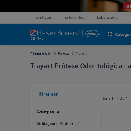
Dentistas
Estudantes
Laboratório
Categor
Página inicial
Marcas
Trayart
Trayart Prótese Odontológica n
Filtrar por
Itens
1 - 4
de
4
Categoria
Moldagem e Modelo
4