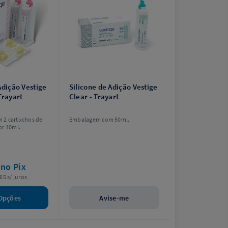
Adição Vestige
Silicone de Adição Vestige
Trayart
Clear - Trayart
 2 cartuchos de
Embalagem com 50ml.
or 10ml.
6
no Pix
65 s/ juros
Opções
Avise-me