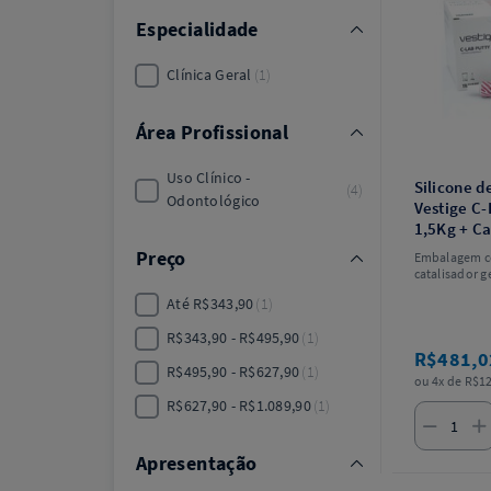
Especialidade
Clínica Geral
1
Área Profissional
Uso Clínico -
Silicone 
4
Odontológico
Vestige C-
1,5Kg + Ca
Trayart
Preço
Embalagem c
catalisador g
Até R$343,90
1
R$343,90 - R$495,90
1
R$481,
R$495,90 - R$627,90
1
ou 4x de R$12
R$627,90 - R$1.089,90
1
Apresentação