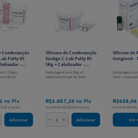
de Condensação
Silicone de Condensação
Silicone de 
Lab Putty 85
Vestige C-Lab Putty 85
Gengivest - 
talisador -
5Kg + Catalisador -
Trayart
om 1,5kg e
Embalagem com 5Kg e 2
Embalagem com
el de 60ml.
catalisadores gel de 60ml.
50ml + separad
02
no Pix
R$1.057,20
no Pix
R$609,0
3,98 s/ juros
ou 10x de R$108,99 s/ juros
ou 6x de R$104,
Adicionar
Adicionar
Ver 