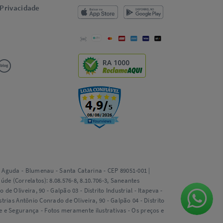
 Privacidade
RA 1000
ta Aguda - Blumenau - Santa Catarina - CEP 89051-001 |
e (Correlatos): 8.08.576-8, 8.10.706-3, Saneantes
e Oliveira, 90 - Galpão 03 - Distrito Industrial - Itapeva -
trias Antônio Conrado de Oliveira, 90 - Galpão 04 - Distrito
de e Segurança - Fotos meramente ilustrativas - Os preços e