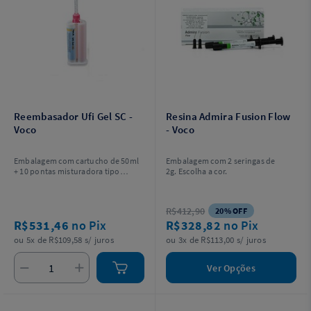
Reembasador Ufi Gel SC -
Resina Admira Fusion Flow
Voco
- Voco
Embalagem com cartucho de 50ml
Embalagem com 2 seringas de
+ 10 pontas misturadora tipo
2g. Escolha a cor.
8. Não acompanha glaze e adesivo.
R$412,90
20% OFF
R$531,46
no Pix
R$328,82
no Pix
ou 5x de R$109,58 s/ juros
ou 3x de R$113,00 s/ juros
Ver Opções