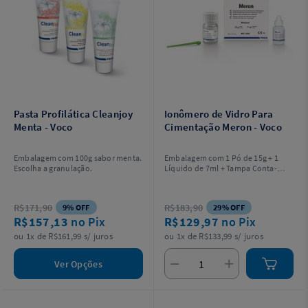
Pasta Profilática Cleanjoy
Ionômero de Vidro Para
Menta - Voco
Cimentação Meron - Voco
Embalagem com 100g sabor menta.
Embalagem com 1 Pó de 15g + 1
Escolha a granulação.
Líquido de 7ml + Tampa Conta-
Gotas + Colher de medida.
R$171,90
R$183,90
9% OFF
29% OFF
R$157,13
no Pix
R$129,97
no Pix
ou 1x de R$161,99 s/ juros
ou 1x de R$133,99 s/ juros
Ver Opções