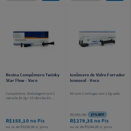
Resina Compômero Twinky
Ionômero de Vidro Forrador
Star Flow - Voco
Ionoseal - Voco
Compômero. Embalagem com 1
Kit com 2 seringas com 2,5g cada.
capsula de 2g + 15 cânulas de
aplicação tipo 44. Escolha a Cor.
R$381,90
27% OFF
R$155,10
no Pix
R$279,35
no Pix
ou 1x de R$159,90 s/ juros
ou 2x de R$144,00 s/ juros