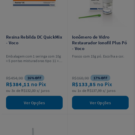
Resina Rebilda DC QuickMix
Ionômero de Vidro
- Voco
Restaurador Ionofil Plus Pó
- Voco
Embalagem com 1 seringa com 10g
Frasco com 15g pó. Escolha a cor.
+ 5 pontas misturadoras tipo 11 + 5
pontas intra-orais tipo 4.
R$454,90
R$160,90
16% OFF
17% OFF
R$384,11
no Pix
R$133,85
no Pix
ou 3x de R$132,00 s/ juros
ou 1x de R$137,99 s/ juros
Ver Opções
Ver Opções