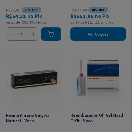
R$72,90
R$677,90
26% OFF
18% OFF
R$54,31
no Pix
R$553,86
no Pix
ou 1x de R$55,99 s/ juros
ou 5x de R$114,20 s/ juros
Ver Opções
Resina Amaris Gingiva
Reembasador Ufi Gel Hard
Natural - Voco
C Kit - Voco