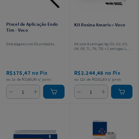
Pincel de Aplicação Endo
Kit Resina Amaris – Voco
Tim - Voco
Embalagem com 50 unidades.
Kit com 8 seringas 4g (O1, O2, O3,
O4, O5, TL, TN, TD) + 2 seringas 1,8g
Amaris® Flow (HT, HO) + acessórios .
R$175,47
no Pix
R$2.244,48
no Pix
ou 1x de R$180,90 s/ juros
ou 12x de R$192,83 s/ juros