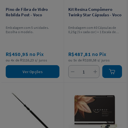
Pino de Fibra de Vidro
Kit Resina Compômero
Rebilda Post - Voco
Twinky Star Cápsulas - Voco
Embalagem com 5 unidades.
Embalagem com 40 Cápsulas de
Escolha o modelo.
0,25g (5 x cada cor) + 1 Escala de
cores.
R$450,95
no Pix
R$487,81
no Pix
ou 4x de R$116,23 s/ juros
ou 5x de R$100,58 s/ juros
Ver Opções