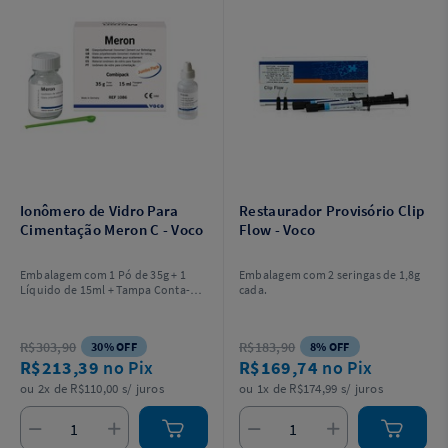
Ionômero de Vidro Para
Restaurador Provisório Clip
Cimentação Meron C - Voco
Flow - Voco
Embalagem com 1 Pó de 35g + 1
Embalagem com 2 seringas de 1,8g
Líquido de 15ml + Tampa Conta-
cada.
Gotas + Colher de medida.
R$303,90
R$183,90
30% OFF
8% OFF
R$213,39
no Pix
R$169,74
no Pix
ou 2x de R$110,00 s/ juros
ou 1x de R$174,99 s/ juros