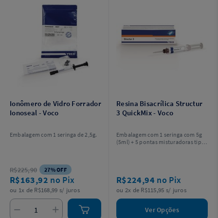
Ionômero de Vidro Forrador
Resina Bisacrílica Structur
Ionoseal - Voco
3 QuickMix - Voco
Embalagem com 1 seringa de 2,5g.
Embalagem com 1 seringa com 5g
(5ml) + 5 pontas misturadoras tipo
10.
R$225,90
27% OFF
R$163,92
no Pix
R$224,94
no Pix
ou 1x de R$168,99 s/ juros
ou 2x de R$115,95 s/ juros
Ver Opções