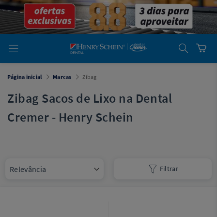
em
Dental
Cremer -
Henry Schein
Laboratório
Laboratório
Ajuda
Você está
Página inicial
Marcas
Zibag
em
Dental
Cremer -
Zibag Sacos de Lixo na Dental
Henry Schein
Equipamentos
Cremer - Henry Schein
Equipamentos
Você está
em
Dental
Filtrar
Cremer
Simples
Dental
Software
Odontológico