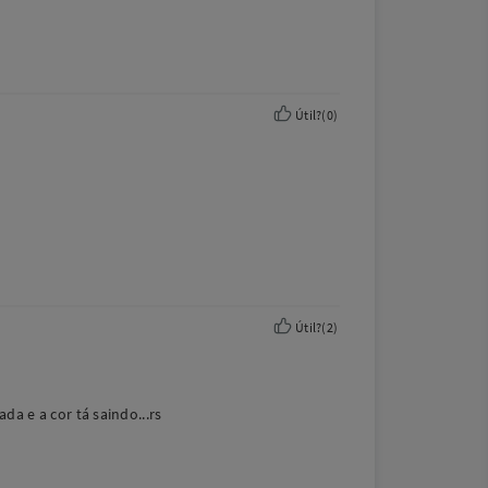
Útil?
(
0
)
Útil?
(
2
)
da e a cor tá saindo...rs