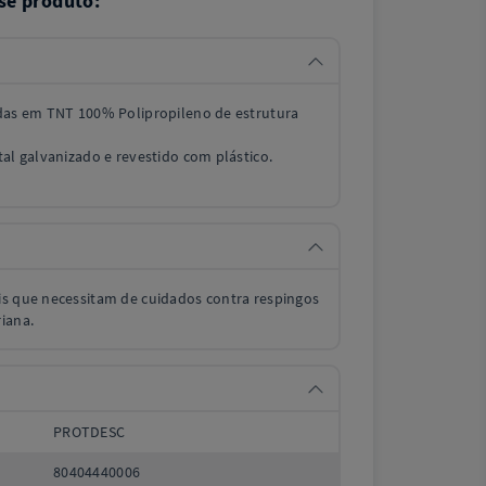
se produto:
adas em TNT 100% Polipropileno de estrutura
tal galvanizado e revestido com plástico.
is que necessitam de cuidados contra respingos
iana.
PROTDESC
80404440006