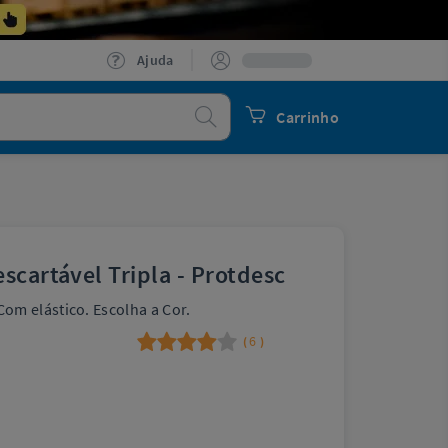
Ajuda
Procurar
Carrinho
scartável Tripla - Protdesc
om elástico. Escolha a Cor.
6
(
)