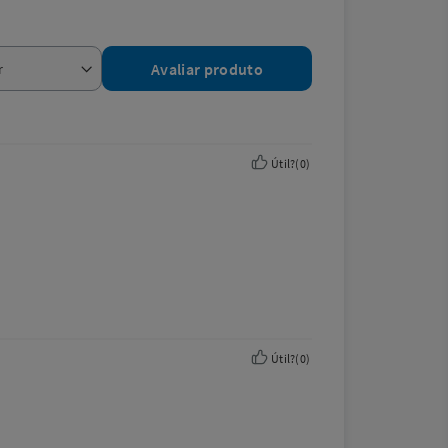
Avaliar produto
Útil?
(
0
)
Útil?
(
0
)