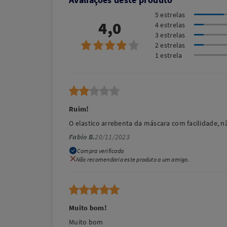
5 estrelas
4,0
4 estrelas
3 estrelas
2 estrelas
1 estrela
Ruim!
O elastico arrebenta da máscara com facilidade, 
Fabio B.
20/11/2023
Compra verificada
Não recomendaria este produto a um amigo.
Muito bom!
Muito bom